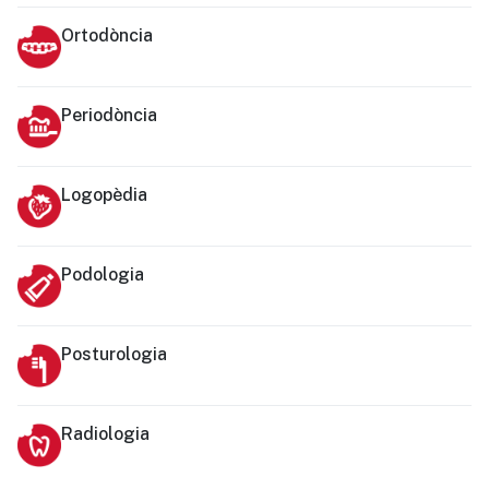
Ortodòncia
Periodòncia
Logopèdia
Podologia
Posturologia
Radiologia