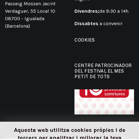
Passeig Mossen Jacint
Verdaguer, 55 Local 10
Divendres;
de 9:30 a 14h
08700 - Igualada
Dissabtes
a convenir
(Barcelona)
COOKIES
CENTRE PATROCINADOR
DEL FESTIVAL EL MES
PETIT DE TOTS
Aquesta web utilitza cookies pròpies i de
tercers per analitzar i millorar la teva
Copyright © 2024 Boca a Boca. Tots els drets reservats. Web