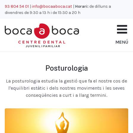
93 804 54 01
|
info@bocaaboca.cat
|
Horari:
de dilluns a
Inici
Tractaments
Posturologia
divendres de 9:30 a 13 h i de 15:30 a 20 h
MENÚ
Posturologia
La posturologia estudia la gestió que fa el nostre cos de
l'equilibri estàtic i dels nostres moviments i les seves
conseqüències a curt i a llarg termini.