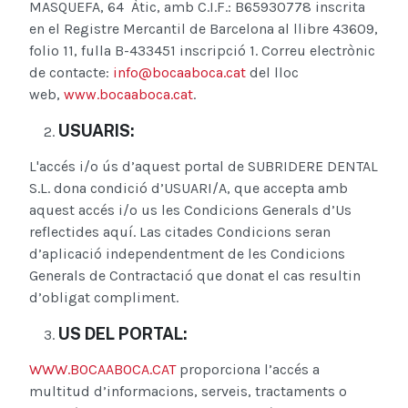
MASQUEFA, 64 Àtic, amb C.I.F.: B65930778 inscrita
en el Registre Mercantil de Barcelona al llibre 43609,
folio 11, fulla B-433451 inscripció 1. Correu electrònic
de contacte:
info@bocaaboca.cat
del lloc
web,
www.bocaaboca.cat
.
USUARIS:
L'accés i/o ús d’aquest portal de SUBRIDERE DENTAL
S.L. dona condició d’USUARI/A, que accepta amb
aquest accés i/o us les Condicions Generals d’Us
reflectides aquí. Las citades Condicions seran
d’aplicació independentment de les Condicions
Generals de Contractació que donat el cas resultin
d’obligat compliment.
US DEL PORTAL:
WWW.BOCAABOCA.CAT
proporciona l’accés a
multitud d’informacions, serveis, tractaments o