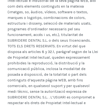
intel·lectual e industrial de la seva pàgina WEB, així
com dels elements continguts en la mateixa
(imatges, so, àudios, vídeos, software o textos,
marques o logotips, combinacions de colors,
estructura i disseny, selecció de materials usats,
programes d’ordinador necessaris pel seu
funcionament, accés i us, etc.), titularitat de
SUBRIDERE DENTAL S.L. o dels seus llicenciands.
TOTS ELS DRETS RESERVATS. En virtut del que
disposa als articles 8 y 32.1, paràgraf segon de la Llei
de Propietat Intel·lectual, queden expressament
prohibides la reproducció, la distribució y la
comunicació pública, inclosa la modalitat de
posada a disposició, de la totalitat o part dels
continguts d’aquesta pàgina WEB, amb fins
comercials, en qualsevol suport y per qualsevol
medi tècnic, sense la autorització expressa de
SUBRIDERE DENTAL S.L. . L’USUARI es compromet a
respectar els drets de Propietat Intel·lectual e