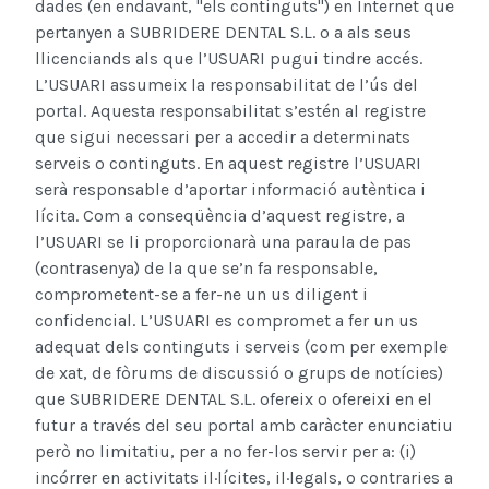
dades (en endavant, "els continguts") en Internet que
pertanyen a SUBRIDERE DENTAL S.L. o a als seus
llicenciands als que l’USUARI pugui tindre accés.
L’USUARI assumeix la responsabilitat de l’ús del
portal. Aquesta responsabilitat s’estén al registre
que sigui necessari per a accedir a determinats
serveis o continguts. En aquest registre l’USUARI
serà responsable d’aportar informació autèntica i
lícita. Com a conseqüència d’aquest registre, a
l’USUARI se li proporcionarà una paraula de pas
(contrasenya) de la que se’n fa responsable,
comprometent-se a fer-ne un us diligent i
confidencial. L’USUARI es compromet a fer un us
adequat dels continguts i serveis (com per exemple
de xat, de fòrums de discussió o grups de notícies)
que SUBRIDERE DENTAL S.L. ofereix o ofereixi en el
futur a través del seu portal amb caràcter enunciatiu
però no limitatiu, per a no fer-los servir per a: (i)
incórrer en activitats il·lícites, il·legals, o contraries a