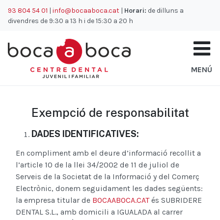
93 804 54 01
|
info@bocaaboca.cat
|
Horari:
de dilluns a
Inici
Exempció de responsabilitat
divendres de 9:30 a 13 h i de 15:30 a 20 h
MENÚ
Exempció de responsabilitat
DADES IDENTIFICATIVES:
En compliment amb el deure d’informació recollit a
l’article 10 de la llei 34/2002 de 11 de juliol de
Serveis de la Societat de la Informació y del Comerç
Electrònic, donem seguidament les dades següents:
la empresa titular de
BOCAABOCA.CAT
és SUBRIDERE
DENTAL S.L., amb domicili a IGUALADA al carrer