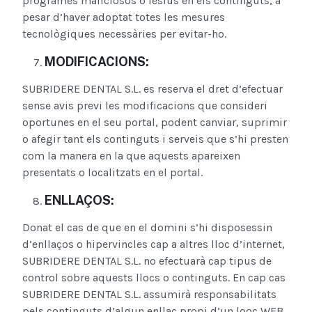
programes maliciosos o lesius en els continguts, a
pesar d’haver adoptat totes les mesures
tecnològiques necessàries per evitar-ho.
MODIFICACIONS:
SUBRIDERE DENTAL S.L. es reserva el dret d’efectuar
sense avis previ les modificacions que consideri
oportunes en el seu portal, podent canviar, suprimir
o afegir tant els continguts i serveis que s’hi presten
com la manera en la que aquests apareixen
presentats o localitzats en el portal.
ENLLAÇOS:
Donat el cas de que en el domini s’hi disposessin
d’enllaços o hipervincles cap a altres lloc d’internet,
SUBRIDERE DENTAL S.L. no efectuarà cap tipus de
control sobre aquests llocs o continguts. En cap cas
SUBRIDERE DENTAL S.L. assumirà responsabilitats
pels continguts d’algun enllaç propi d’un looc WEB