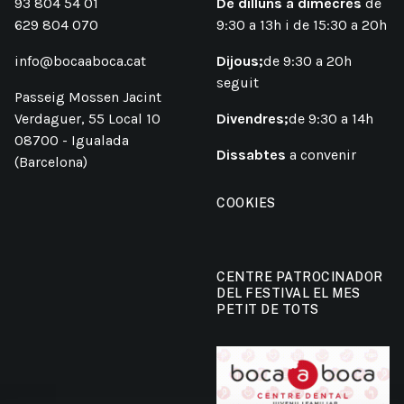
93 804 54 01
De dilluns a dimecres
de
629 804 070
9:30 a 13h i de 15:30 a 20h
info@bocaaboca.cat
Dijous;
de 9:30 a 20h
seguit
Passeig Mossen Jacint
Verdaguer, 55 Local 10
Divendres;
de 9:30 a 14h
08700 - Igualada
Dissabtes
a convenir
(Barcelona)
COOKIES
CENTRE PATROCINADOR
DEL FESTIVAL EL MES
PETIT DE TOTS