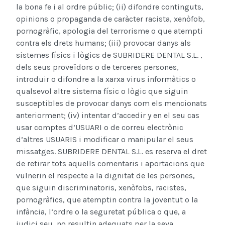
la bona fe i al ordre públic; (ii) difondre continguts,
opinions o propaganda de caràcter racista, xenòfob,
pornogràfic, apologia del terrorisme o que atempti
contra els drets humans; (iii) provocar danys als
sistemes físics i lògics de SUBRIDERE DENTAL S.L. ,
dels seus proveïdors o de terceres persones,
introduir o difondre a la xarxa virus informàtics o
qualsevol altre sistema físic o lògic que siguin
susceptibles de provocar danys com els mencionats
anteriorment; (iv) intentar d’accedir y en el seu cas
usar comptes d’USUARI o de correu electrònic
d’altres USUARIS i modificar o manipular el seus
missatges. SUBRIDERE DENTAL S.L. es reserva el dret
de retirar tots aquells comentaris i aportacions que
vulnerin el respecte a la dignitat de les persones,
que siguin discriminatoris, xenòfobs, racistes,
pornogràfics, que atemptin contra la joventut o la
infància, l’ordre o la seguretat pública o que, a
judici seu, no resultin adequats per la seva