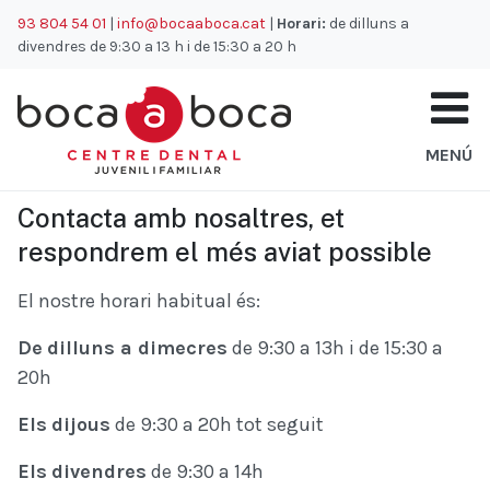
93 804 54 01
|
info@bocaaboca.cat
|
Horari:
de dilluns a
Inici
Contacte
divendres de 9:30 a 13 h i de 15:30 a 20 h
MENÚ
Contacta amb nosaltres, et
respondrem el més aviat possible
El nostre horari habitual és:
De
dilluns a dimecres
de 9:30 a 13h i de 15:30 a
20h
Els
dijous
de 9:30 a 20h tot seguit
Els
divendres
de 9:30 a 14h