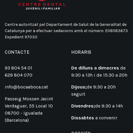
Centre autoritzat pel Departament de Salut de la Generalitat de
Catalunya per a efectuar sedacions amb el número: E08583673
Expedient 97030
CONTACTE
HORARIS
93 804 54 01
De dilluns a dimecres
de
629 804 070
9:30 a 13h i de 15:30 a 20h
info@bocaaboca.cat
Dijous;
de 9:30 a 20h
seguit
Passeig Mossen Jacint
Verdaguer, 55 Local 10
Divendres;
de 9:30 a 14h
08700 - Igualada
Dissabtes
a convenir
(Barcelona)